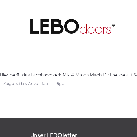
Artikel
Hier berät das Fachhandwerk Mix & Match Mach Dir Freude auf 
Zeige 73 bis 76 von 135 Einträgen.
Unser LEBOletter