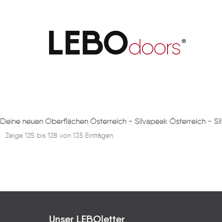
Artikel
Deine neuen Oberflächen Österreich - Silvapeak Österreich - S
Zeige 125 bis 128 von 135 Einträgen.
Unser LEBOletter