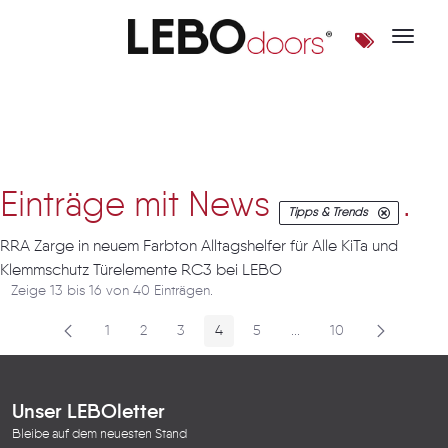
Toggle 
Artikel
Einträge mit News
.
Tipps & Trends
RRA Zarge in neuem Farbton Alltagshelfer für Alle KiTa und
Klemmschutz Türelemente RC3 bei LEBO
Zeige 13 bis 16 von 40 Einträgen.
1
2
3
4
5
...
10
Seite
Seite
Seite
Seite
Seite
Zwischenseiten
Seite
Unser LEBOletter
Bleibe auf dem neuesten Stand