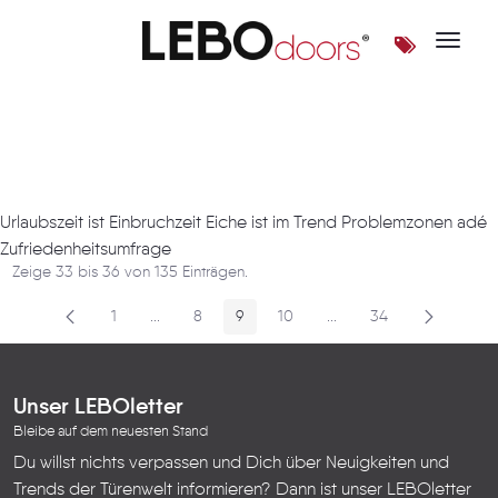
Toggle 
Artikel
Urlaubszeit ist Einbruchzeit Eiche ist im Trend Problemzonen adé
Zufriedenheitsumfrage
Zeige 33 bis 36 von 135 Einträgen.
1
...
8
9
10
...
34
Seite
Zwischenseiten
Seite
Seite
Seite
Zwischenseiten
Seite
Unser LEBOletter
Bleibe auf dem neuesten Stand
Du willst nichts verpassen und Dich über Neuigkeiten und
Trends der Türenwelt informieren? Dann ist unser LEBOletter