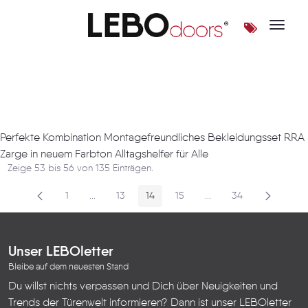
Toggle 
Artikel
Perfekte Kombination Montagefreundliches Bekleidungsset RRA
Zarge in neuem Farbton Alltagshelfer für Alle
Zeige 53 bis 56 von 135 Einträgen.
1
...
13
14
15
...
34
Seite
Zwischenseiten
Seite
Seite
Seite
Zwischenseiten
Seite
Unser LEBOletter
Bleibe auf dem neuesten Stand
Du willst nichts verpassen und Dich über Neuigkeiten und
Trends der Türenwelt informieren? Dann ist unser LEBOletter