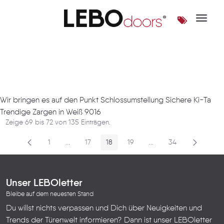
Toggle 
Artikel
Wir bringen es auf den Punkt Schlossumstellung Sichere Ki-Ta
Trendige Zargen in Weiß 9016
Zeige 69 bis 72 von 135 Einträgen.
1
...
17
18
19
...
34
Seite
Zwischenseiten
Seite
Seite
Seite
Zwischenseiten
Seite
Unser LEBOletter
Bleibe auf dem neuesten Stand
Du willst nichts verpassen und Dich über Neuigkeiten und
Trends der Türenwelt informieren? Dann ist unser LEBOletter