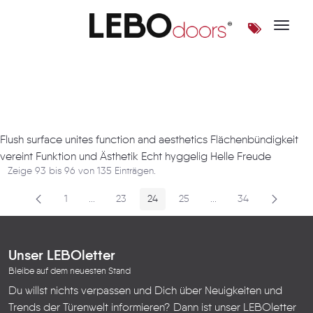
Toggle 
Artikel
Flush surface unites function and aesthetics Flächenbündigkeit
vereint Funktion und Ästhetik Echt hyggelig Helle Freude
Zeige 93 bis 96 von 135 Einträgen.
1
...
23
24
25
...
34
Seite
Zwischenseiten
Seite
Seite
Seite
Zwischenseiten
Seite
Unser LEBOletter
Bleibe auf dem neuesten Stand
Du willst nichts verpassen und Dich über Neuigkeiten und
Trends der Türenwelt informieren? Dann ist unser LEBOletter