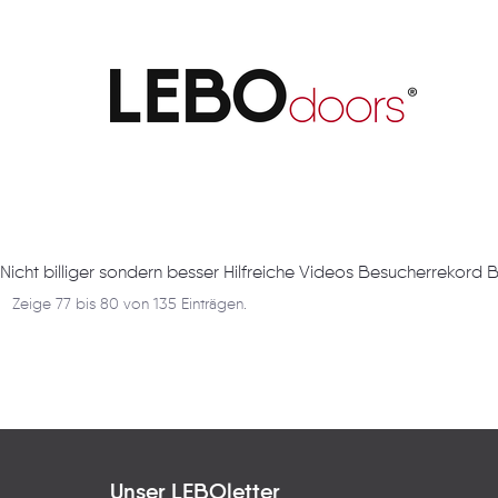
Artikel
Nicht billiger sondern besser Hilfreiche Videos Besucherrekord
Zeige 77 bis 80 von 135 Einträgen.
Unser LEBOletter