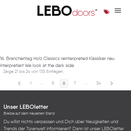
Toggle 
Artikel
16. Branchentag Holz Classics reinterpreted Klassiker neu
interpretiert We look at the dark side
Zeige 21 bis 24 von 135 Einträgen.
1
...
5
6
7
...
34
Seite
Zwischenseiten
Seite
Seite
Seite
Zwischenseiten
Seite
Unser LEBOletter
Bleibe auf dem neuesten Stand
Du willst nichts verpassen und Dich über Neuigkeiten und
Trends der Türenwelt informieren? Dann ist unser LEBOletter