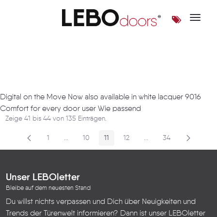
Toggle 
Artikel
Digital on the Move Now also available in white lacquer 9016
Comfort for every door user Wie passend
Zeige 41 bis 44 von 135 Einträgen.
1
...
10
11
12
...
34
Seite
Zwischenseiten
Seite
Seite
Seite
Zwischenseiten
Seite
Unser LEBOletter
Bleibe auf dem neuesten Stand
Du willst nichts verpassen und Dich über Neuigkeiten und
Trends der Türenwelt informieren? Dann ist unser LEBOletter