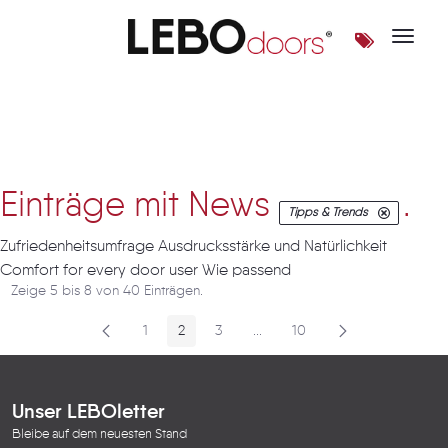
Toggle 
Artikel
Einträge mit News
.
Tipps & Trends
Zufriedenheitsumfrage Ausdrucksstärke und Natürlichkeit
Comfort for every door user Wie passend
Zeige 5 bis 8 von 40 Einträgen.
1
2
3
...
10
Seite
Seite
Seite
Zwischenseiten
Seite
Unser LEBOletter
Bleibe auf dem neuesten Stand