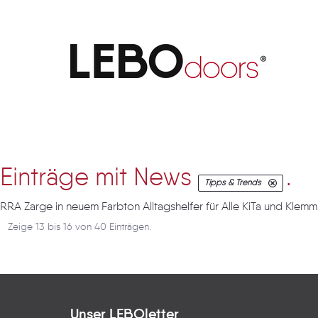
Artikel
Einträge mit News
.
Tipps & Trends
RRA Zarge in neuem Farbton Alltagshelfer für Alle KiTa und Kle
Zeige 13 bis 16 von 40 Einträgen.
Unser LEBOletter