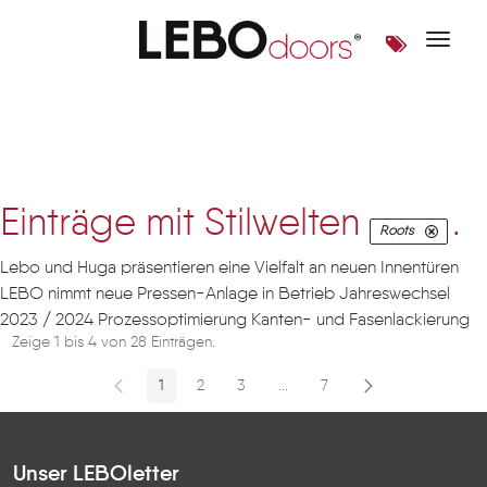
Toggle 
Artikel
Einträge mit Stilwelten
.
Roots
Lebo und Huga präsentieren eine Vielfalt an neuen Innentüren
LEBO nimmt neue Pressen-Anlage in Betrieb Jahreswechsel
2023 / 2024 Prozessoptimierung Kanten- und Fasenlackierung
Zeige 1 bis 4 von 28 Einträgen.
1
2
3
...
7
Seite
Seite
Seite
Zwischenseiten
Seite
Unser LEBOletter