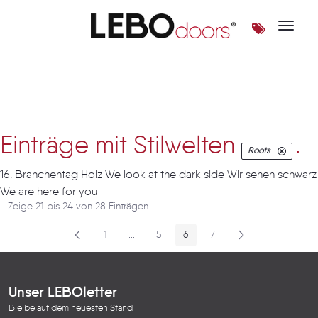
Toggle 
Artikel
Einträge mit Stilwelten
.
Roots
16. Branchentag Holz We look at the dark side Wir sehen schwarz
We are here for you
Zeige 21 bis 24 von 28 Einträgen.
1
...
5
6
7
Seite
Zwischenseiten
Seite
Seite
Seite
Unser LEBOletter
Bleibe auf dem neuesten Stand