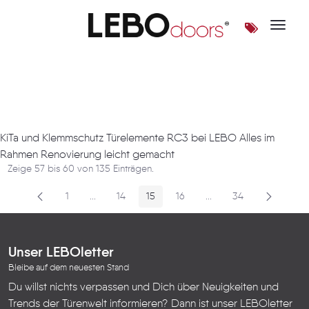
Toggle 
Artikel
KiTa und Klemmschutz Türelemente RC3 bei LEBO Alles im
Rahmen Renovierung leicht gemacht
Zeige 57 bis 60 von 135 Einträgen.
1
...
14
15
16
...
34
Seite
Zwischenseiten
Seite
Seite
Seite
Zwischenseiten
Seite
Unser LEBOletter
Bleibe auf dem neuesten Stand
Du willst nichts verpassen und Dich über Neuigkeiten und
Trends der Türenwelt informieren? Dann ist unser LEBOletter