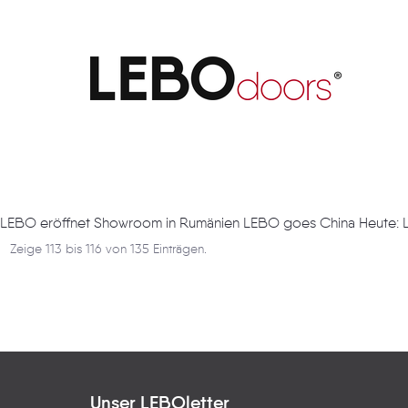
Artikel
LEBO eröffnet Showroom in Rumänien LEBO goes China Heute: 
Zeige 113 bis 116 von 135 Einträgen.
Unser LEBOletter