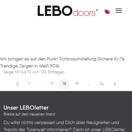
Toggle 
Artikel
Wir bringen es auf den Punkt Schlossumstellung Sichere Ki-Ta
Trendige Zargen in Weiß 9016
Zeige 69 bis 72 von 135 Einträgen.
1
...
17
18
19
...
34
Seite
Zwischenseiten
Seite
Seite
Seite
Zwischenseiten
Seite
Unser LEBOletter
Bleibe auf dem neuesten Stand
Du willst nichts verpassen und Dich über Neuigkeiten und
Trends der Türenwelt informieren? Dann ist unser LEBOletter