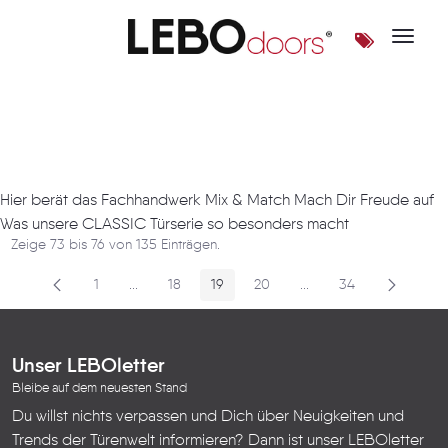
Toggle 
Artikel
Hier berät das Fachhandwerk Mix & Match Mach Dir Freude auf
Was unsere CLASSIC Türserie so besonders macht
Zeige 73 bis 76 von 135 Einträgen.
1
...
18
19
20
...
34
Seite
Zwischenseiten
Seite
Seite
Seite
Zwischenseiten
Seite
Unser LEBOletter
Bleibe auf dem neuesten Stand
Du willst nichts verpassen und Dich über Neuigkeiten und
Trends der Türenwelt informieren? Dann ist unser LEBOletter