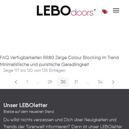
Toggle 
Artikel
FAQ Verfügbarkeiten RR80 Zarge Colour Blocking im Trend
Minimalistische und puristische Geradlinigkeit
Zeige 117 bis 120 von 135 Einträgen.
1
...
29
30
31
...
34
Seite
Zwischenseiten
Seite
Seite
Seite
Zwischenseiten
Seite
Unser LEBOletter
Bleibe auf dem neuesten Stand
Du willst nichts verpassen und Dich über Neuigkeiten und
Trends der Türenwelt informieren? Dann ist unser LEBOletter