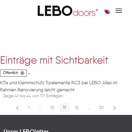
Toggle 
Artikel
Einträge mit Sichtbarkeit
.
Öffentlich
KiTa und Klemmschutz Türelemente RC3 bei LEBO Alles im
Rahmen Renovierung leicht gemacht
Zeige 41 bis 44 von 117 Einträgen.
1
...
10
11
12
...
30
Seite
Zwischenseiten
Seite
Seite
Seite
Zwischenseiten
Seite