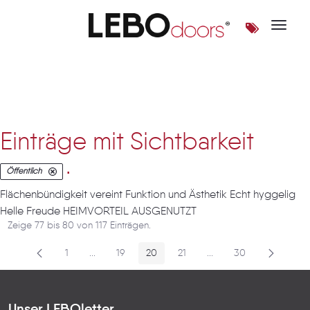
Toggle 
Artikel
Einträge mit Sichtbarkeit
.
Öffentlich
Flächenbündigkeit vereint Funktion und Ästhetik Echt hyggelig
Helle Freude HEIMVORTEIL AUSGENUTZT
Zeige 77 bis 80 von 117 Einträgen.
1
...
19
20
21
...
30
Seite
Zwischenseiten
Seite
Seite
Seite
Zwischenseiten
Seite