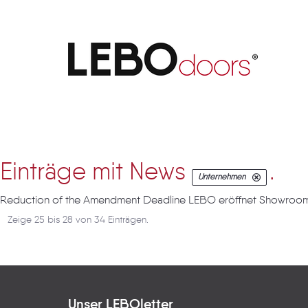
Artikel
Einträge mit News
.
Unternehmen
Reduction of the Amendment Deadline LEBO eröffnet Showroom in
Zeige 25 bis 28 von 34 Einträgen.
Unser LEBOletter