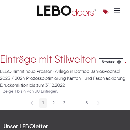
Toggle 
Artikel
Einträge mit Stilwelten
.
Timeless
LEBO nimmt neue Pressen-Anlage in Betrieb Jahreswechsel
2023 / 2024 Prozessoptimierung Kanten- und Fasenlackierung
Drückeraktion bis zum 31.12.2022
Zeige 1 bis 4 von 30 Einträgen.
1
2
3
...
8
Seite
Seite
Seite
Zwischenseiten
Seite
Unser LEBOletter