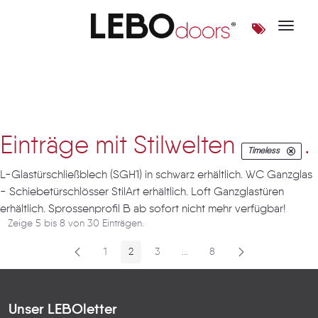
Toggle 
Artikel
Einträge mit Stilwelten
.
Timeless
L-Glastürschließblech (SGH1) in schwarz erhältlich. WC Ganzglas
- Schiebetürschlösser StilArt erhältlich. Loft Ganzglastüren
erhältlich. Sprossenprofil B ab sofort nicht mehr verfügbar!
Zeige 5 bis 8 von 30 Einträgen.
1
2
3
...
8
Seite
Seite
Seite
Zwischenseiten
Seite
Unser LEBOletter