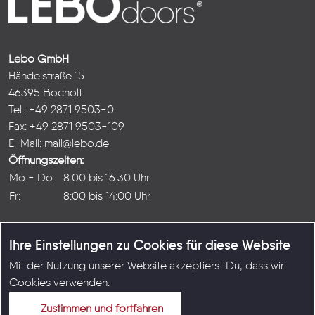
Lebo GmbH
Händelstraße 15
46395 Bocholt
Tel.: +49 2871 9503-0
Fax: +49 2871 9503-109
E-Mail:
mail@lebo.de
Öffnungszeiten:
Mo - Do:
8:00 bis 16:30 Uhr
Fr:
8:00 bis 14:00 Uhr
Ihre Einstellungen zu Cookies für diese Website
Mit der Nutzung unserer Website akzeptierst Du, dass wir
© Copyright LEBO GmbH 2026
Cookies verwenden.
Karriere
|
Kontakt
|
Impressum
|
Datenschutz
|
AGB
Zustimmen und fortfahren