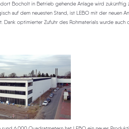
ndort Bocholt in Betrieb gehende Anlage wird zukünftig z
gisch auf dem neuesten Stand, ist LEBO mit der neuen An
t. Dank optimierter Zufuhr des Rohmaterials wurde auch d
n rund 6.000 Quadratmetern hat LEBO ein neues Produk