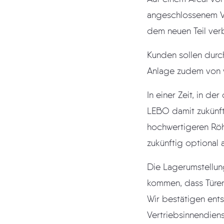
angeschlossenem Ve
dem neuen Teil ve
Kunden sollen durc
Anlage zudem von ve
In einer Zeit, in d
LEBO damit zukünft
hochwertigeren Rö
zukünftig optional
Die Lagerumstellun
kommen, dass Türen
Wir bestätigen ent
Vertriebsinnendiens