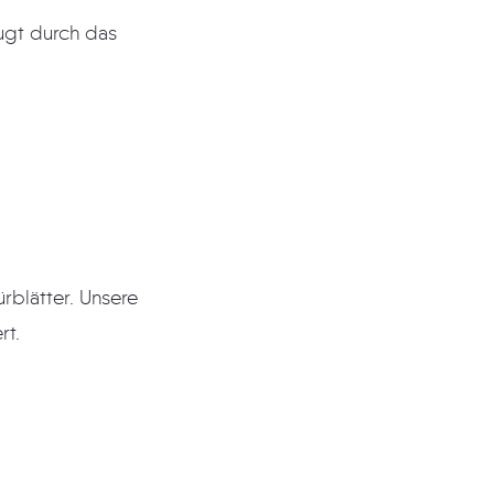
ugt durch das
rblätter. Unsere
rt.