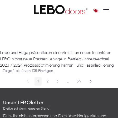
Toggle 
Artikel
Lebo und Huga präsentieren eine Vielfalt an neuen Innentüren
LEBO nimmt neue Pressen-Anlage in Betrieb Jahreswechsel
2023 / 2024 Prozessoptimierung Kanten- und Fasenlackierung
Zeige 1 bis 4 von 135 Einträgen.
1
2
3
...
34
Seite
Seite
Seite
Zwischenseiten
Seite
Unser LEBOletter
Bleibe auf dem neuesten Stand
Du willst nichts verpassen und Dich über Neuigkeiten und