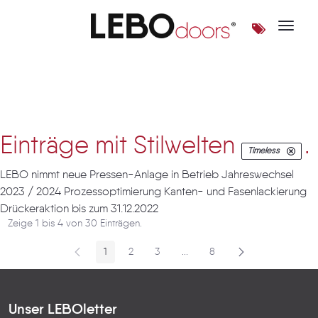
Toggle 
Artikel
Einträge mit Stilwelten
.
Timeless
LEBO nimmt neue Pressen-Anlage in Betrieb Jahreswechsel
2023 / 2024 Prozessoptimierung Kanten- und Fasenlackierung
Drückeraktion bis zum 31.12.2022
Zeige 1 bis 4 von 30 Einträgen.
1
2
3
...
8
Seite
Seite
Seite
Zwischenseiten
Seite
Unser LEBOletter