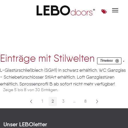
Toggle 
Artikel
Einträge mit Stilwelten
.
Timeless
L-Glastürschließblech (SGH1) in schwarz erhältlich. WC Ganzglas
- Schiebetürschlösser StilArt erhältlich. Loft Ganzglastüren
erhältlich. Sprossenprofil B ab sofort nicht mehr verfügbar!
Zeige 5 bis 8 von 30 Einträgen.
1
2
3
...
8
Seite
Seite
Seite
Zwischenseiten
Seite
Unser LEBOletter