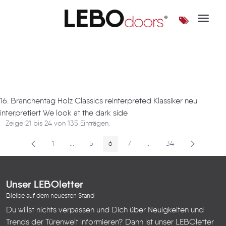
Toggle 
Artikel
16. Branchentag Holz Classics reinterpreted Klassiker neu
interpretiert We look at the dark side
Zeige 21 bis 24 von 135 Einträgen.
1
...
5
6
7
...
34
Seite
Zwischenseiten
Seite
Seite
Seite
Zwischenseiten
Seite
Unser LEBOletter
Bleibe auf dem neuesten Stand
Du willst nichts verpassen und Dich über Neuigkeiten und
Trends der Türenwelt informieren? Dann ist unser LEBOletter