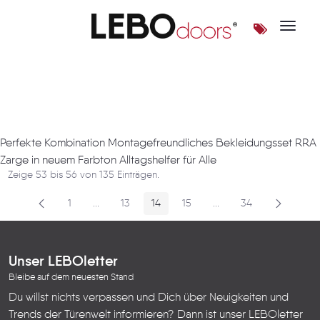
Toggle 
Artikel
Perfekte Kombination Montagefreundliches Bekleidungsset RRA
Zarge in neuem Farbton Alltagshelfer für Alle
Zeige 53 bis 56 von 135 Einträgen.
1
...
13
14
15
...
34
Seite
Zwischenseiten
Seite
Seite
Seite
Zwischenseiten
Seite
Unser LEBOletter
Bleibe auf dem neuesten Stand
Du willst nichts verpassen und Dich über Neuigkeiten und
Trends der Türenwelt informieren? Dann ist unser LEBOletter