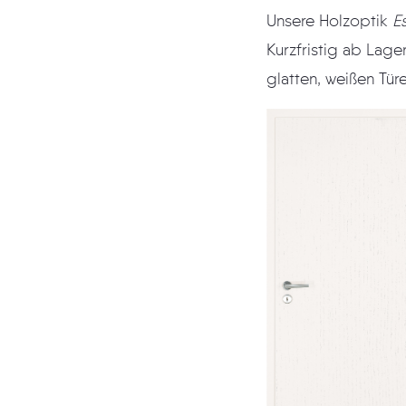
Unsere Holzoptik
E
Kurzfristig ab Lager LEBO an den LEBO-Fachhandel l
glatten, weißen Tü