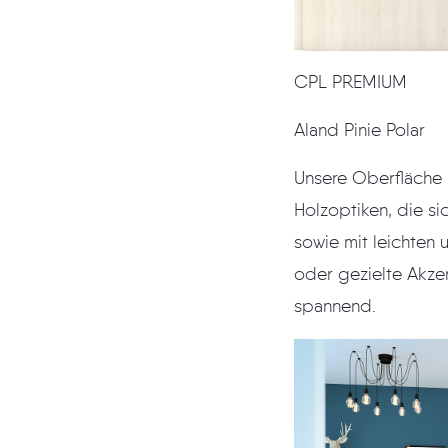
CPL PREMIUM 
Aland Pinie Pola
Unsere Oberfläche
Holzoptiken, die sich sehr gut als Partner zu nordischen Hölzern wie F
sowie mit leichten und ne
oder gezielte Akzente in Dunkelgrau,
spannend.