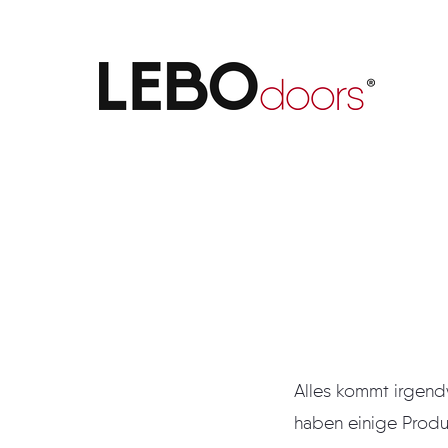
Helle Freude
Alles kommt irgendwann ein