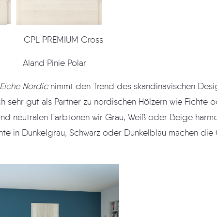
CPL PREMIUM Cross
r Aland Pinie Polar
Eiche Nordic
nimmt den Trend des skandinavischen Designs auf: helle, kühle
ichte oder Kiefer machen,
utralen Farbtönen wir Grau, Weiß oder Beige harmonieren. Eyecatcher
 Schwarz oder Dunkelblau machen die Optik besonders