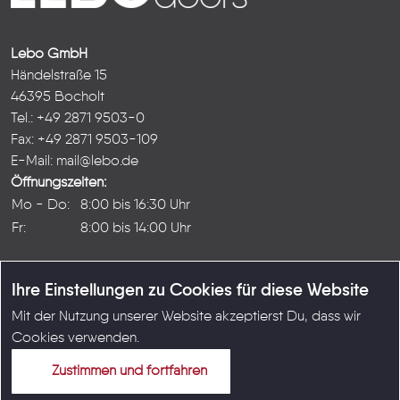
Lebo GmbH
Händelstraße 15
46395 Bocholt
Tel.: +49 2871 9503-0
Fax: +49 2871 9503-109
E-Mail:
mail@lebo.de
Öffnungszeiten:
Mo - Do:
8:00 bis 16:30 Uhr
Fr:
8:00 bis 14:00 Uhr
Ihre Einstellungen zu Cookies für diese Website
Mit der Nutzung unserer Website akzeptierst Du, dass wir
© Copyright LEBO GmbH 2026
Cookies verwenden.
Karriere
|
Kontakt
|
Impressum
|
Datenschutz
|
AGB
Zustimmen und fortfahren