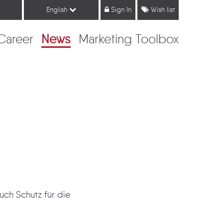
English
Sign In
Wish list
Career
News
Marketing Toolbox