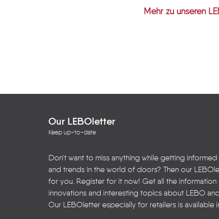
Mehr zu unsere
Our LEBOletter
Keep up-to-date
Don't want to miss anything while getting informed
and trends in the world of doors? Then our LEBOlet
for you. Register for it now! Get all the informatio
innovations and interesting topics about LEBO an
Our LEBOletter especially for retailers is available 