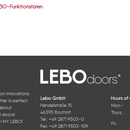
n LEBO-Funktionstüren
 on innovations
Lebo GmbH
Hours of 
ter is perfect
Händelstraße 15
Mon.-
n about
46395 Bocholt
Thurs.:
d doors!
Tel.: +49 2871 9503-0
in
MY LEBO
!
Fri:
Fax: +49 2871 9503-109