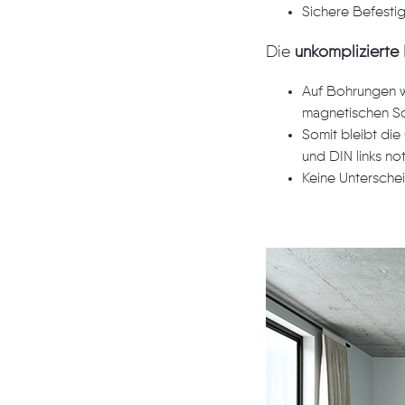
Sichere Befesti
Die
unkompliziert
Auf Bohrungen wird gänz
Somit bleibt die Öffnungs
und DIN links no
Keine Untersche