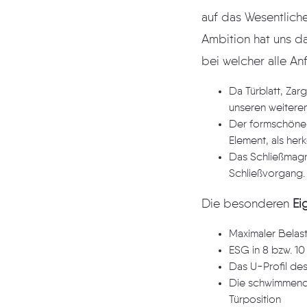
auf das Wesentliche und Funktionelle, oh
Ambition hat uns dazu geführt, die Serie "Aalto" zu entwickeln. Sie steht für eine 
Da Türblatt, Zarge und Bän
Der formschöne Griff und 
Element, als he
Das Schließmagnet und d
Schließvorgang.
Die besonderen
Ei
ESG in 8 bzw. 1
Die schwimmende Klemmung 
Türposition