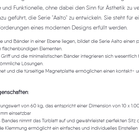
ne dabei den Sinn für Ästhetik zu verlieren. Diese
Produktlösung,
bei welcher alle Anforderungen eines modernen Designs erfüllt werden.
der in einer Ebene liegen, bildet die Serie Aalto einen perfekten Partner zu
unseren weiteren flächenbündigen Elementen.
die minimalistischen Bänder integrieren sich wesentlich harmonischer in das
rkömmliche Lösungen.
ie türseitige Magnetplatte ermöglichen einen kontakt- und geräuschlosen
genschaften
:
Maximaler Belastungswert von 60 kg, das ent
0 mm einsetzbar
Das U-Profil des Bandes nimmt das Türblatt auf
ermöglicht ein einfaches und individuelles Einstellen der richtigen