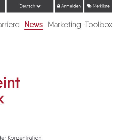
Deutsch
Anmelden
Merkliste
arriere
News
Marketing-Toolbox
int
k