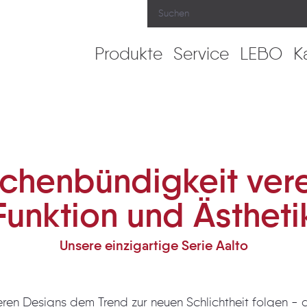
Produkte
Service
LEBO
K
nktion und Ästhetik
ächenbündigkeit vere
Funktion und Ästheti
Unsere einzigartige Serie Aalto
igns dem Trend zur neuen Schlichtheit folgen - der Konzentration