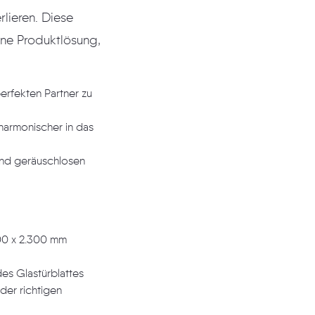
spricht einer Dimension von 10 x 1.000 x 2.300 mm
 und gewährleistet perfekten Sitz des Glastürblattes