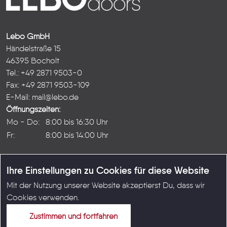
Lebo GmbH
Händelstraße 15
46395 Bocholt
Tel.: +49 2871 9503-0
Fax: +49 2871 9503-109
E-Mail:
mail@lebo.de
Öffnungszeiten:
Mo - Do:
8:00 bis 16:30 Uhr
Fr:
8:00 bis 14:00 Uhr
Ihre Einstellungen zu Cookies für diese Website
Mit der Nutzung unserer Website akzeptierst Du, dass wir
© Copyright LEBO GmbH 2026
Cookies verwenden.
Karriere
|
Kontakt
|
Impressum
|
Datenschutz
|
AGB
Zustimmen und fortfahren