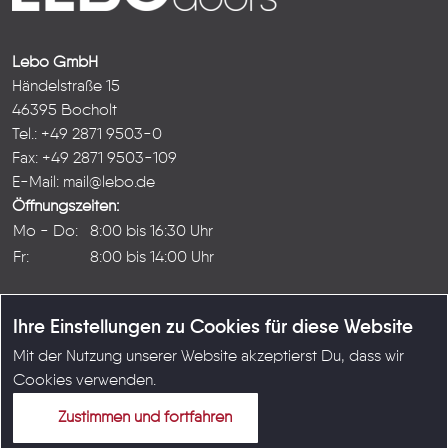
Lebo GmbH
Händelstraße 15
46395 Bocholt
Tel.: +49 2871 9503-0
Fax: +49 2871 9503-109
E-Mail:
mail@lebo.de
Öffnungszeiten:
Mo - Do:
8:00 bis 16:30 Uhr
Fr:
8:00 bis 14:00 Uhr
Ihre Einstellungen zu Cookies für diese Website
Mit der Nutzung unserer Website akzeptierst Du, dass wir
© Copyright LEBO GmbH 2026
Cookies verwenden.
Karriere
|
Kontakt
|
Impressum
|
Datenschutz
|
AGB
Zustimmen und fortfahren