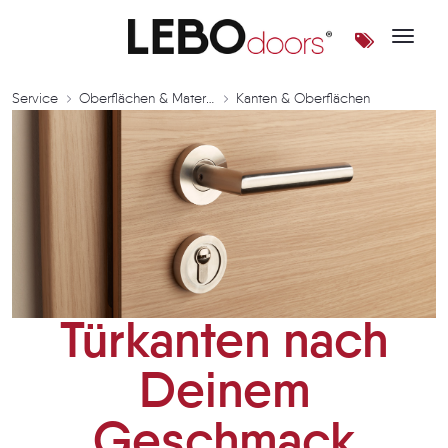
Toggle 
Kanten & Oberflächen | LEB
Service
Oberflächen & Materialien
Kanten & Oberflächen
Türkanten nach
Deinem
Geschmack