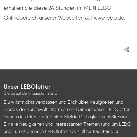
erhalten Sie diese 24 Stunden im MEIN LEBO
Onlinebereich unserer Webseiten auf www.lebo.de.
Unser LEBOletter
Bleibe auf dem neuesten Stand
Du willst nichts verpassen und Dich über Neuigkeiten und
Trends der Türenwelt informieren? Dann ist unser LEBOletter
genau das Richtige für Dich. Melde Dich gleich an! Sichere
Dir alle Neuigkeiten und interessanten Themen rund um LEBO
und Türen!
Unseren LEBOletter speziell für Fachhändler,