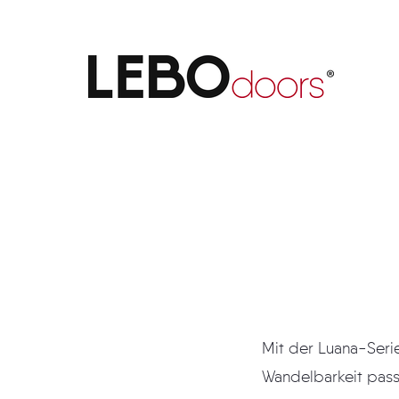
Luana 23
Mit der Luana-Serie hat 
Wandelbarkeit passt