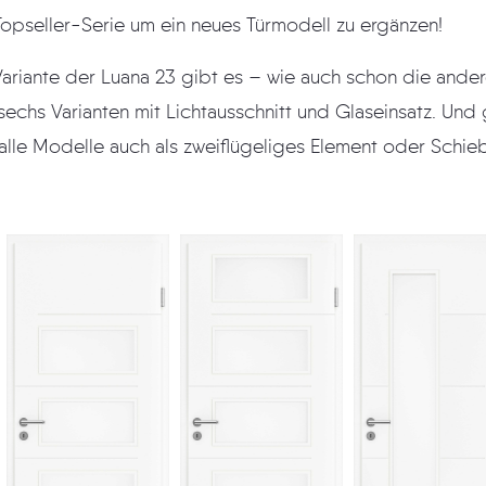
opseller-Serie um ein neues Türmodell zu ergänzen!
e der Luana 23 gibt es – wie auch schon die anderen Modelle der
usschnitt und Glaseinsatz. Und getreu dem Motto
„Mix & Match“ sind alle Mod