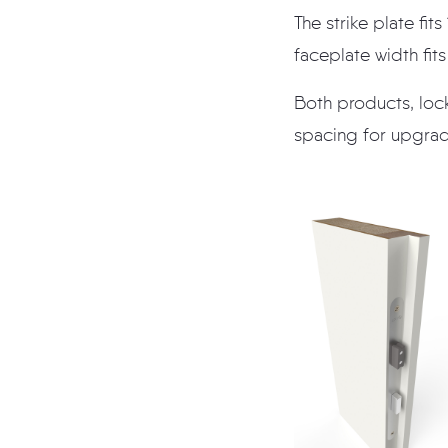
The strike plate fi
faceplate width fits
Both products, loc
spacing for upgrad