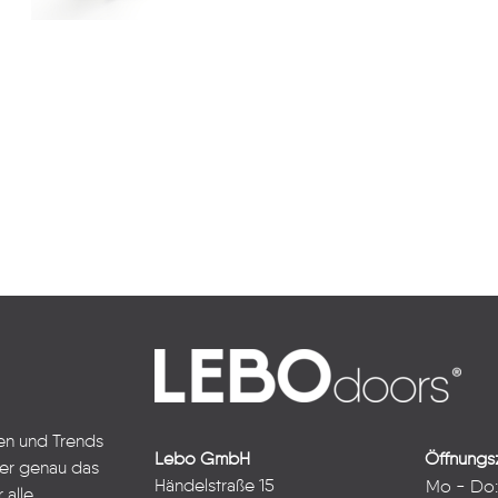
ten und Trends
Lebo GmbH
Öffnungsz
ter genau das
Händelstraße 15
Mo - Do
 alle