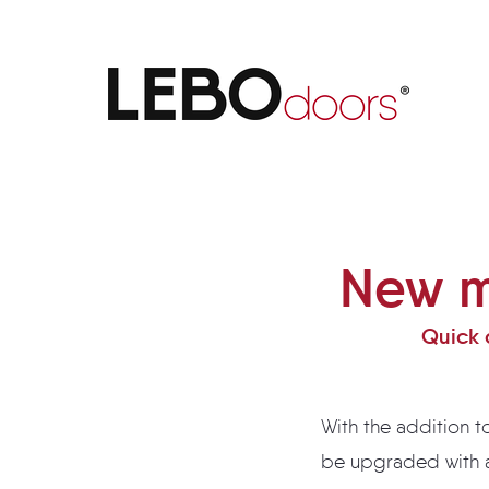
New magnetic-lock upgrade
New m
Quick 
With the addition 
be upgraded with a