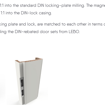
ts 1:1 into the standard DIN locking-plate milling. The mag
 1:1 into the DIN-lock casing.
king plate and lock, are matched to each other in terms
ing the DIN-rebated door sets from LEBO.