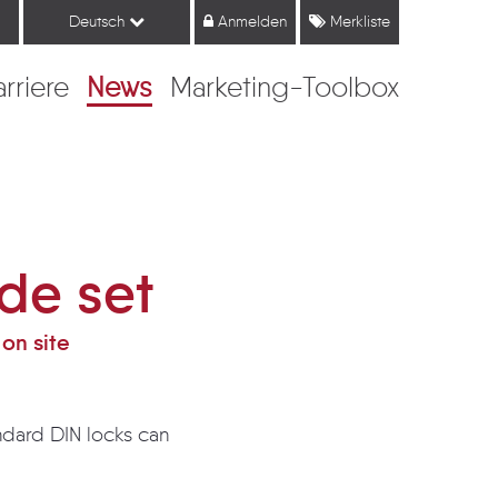
Deutsch
Anmelden
Merkliste
arriere
News
Marketing-Toolbox
de set
on site
ndard DIN locks can