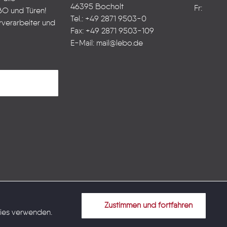
46395 Bocholt
Fr:
BO und Türen!
Tel.: +49 2871 9503-0
rverarbeiter und
Fax: +49 2871 9503-109
E-Mail:
mail@lebo.de
Karriere
|
Kontakt
|
Impressum
Zustimmen und fortfahren
kies verwenden.