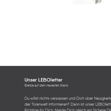
Unser LEBOletter
Bleibe auf dem neuesten Stand
Du willst nichts verpassen und Dich über Neuigkei
der Türenwelt informieren? Dann ist unser LEBOlet
Richtige für Dich. Melde Dich gleich an! Sichere Dir