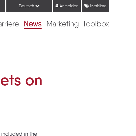
Deutsch
Anmelden
Merkliste
arriere
News
Marketing-Toolbox
sets on
e included in the