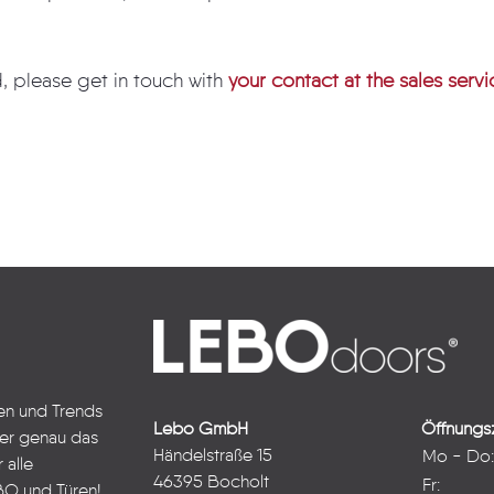
d, please get in touch with
your contact at the sales servi
ten und Trends
Lebo GmbH
Öffnungsz
ter genau das
Händelstraße 15
Mo - Do
 alle
46395 Bocholt
Fr:
BO und Türen!