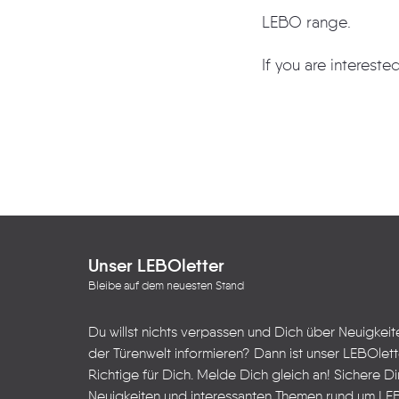
LEBO range.
If you are intereste
Unser LEBOletter
Bleibe auf dem neuesten Stand
Du willst nichts verpassen und Dich über Neuigkei
der Türenwelt informieren? Dann ist unser LEBOlet
Richtige für Dich. Melde Dich gleich an! Sichere Dir
Neuigkeiten und interessanten Themen rund um LE