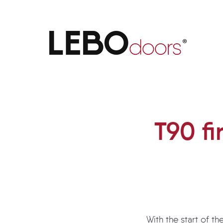
T90 fire-protection door set
T90 fi
With the start of th