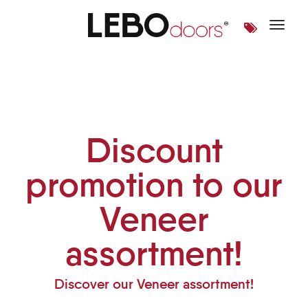
Toggle 
Discount promotion to our V
Discount
promotion to our
Veneer
assortment!
Discover our Veneer assortment!